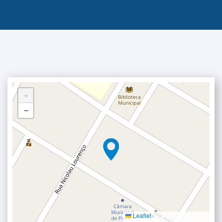
+
−
Leaflet