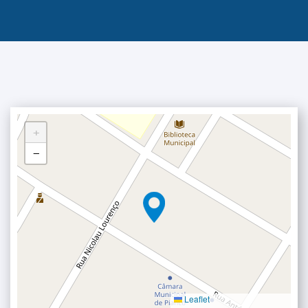
+
−
Leaflet